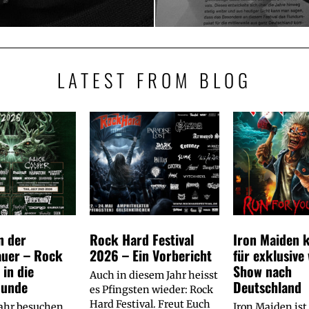
LATEST FROM BLOG
n der
Rock Hard Festival
Iron Maiden
auer – Rock
2026 – Ein Vorbericht
für exklusive
 in die
Show nach
Auch in diesem Jahr heisst
Runde
Deutschland
es Pfingsten wieder: Rock
Hard Festival. Freut Euch
Jahr besuchen
Iron Maiden ist