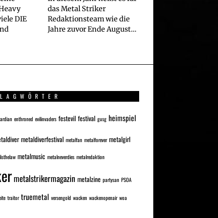
 Heavy
das Metal Striker
iele DIE
Redaktionsteam wie die
and
Jahre zuvor Ende August…
LAGWÖRTER
heimspiel
festevil
festival
uardian
enthroned
evilinvaders
gusg
taldiver
metaldiverfestival
metalgirl
metalfan
metalforever
metalmusic
isthelaw
metalneverdies
metalredaktion
ker
metalstrikermagazin
metalzine
partysan
PSOA
truemetal
eite
traitor
versengold
wacken
wackenopenair
woa