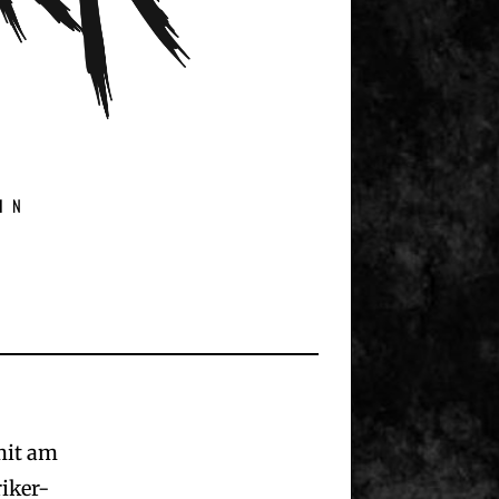
IN
omit am
iker-