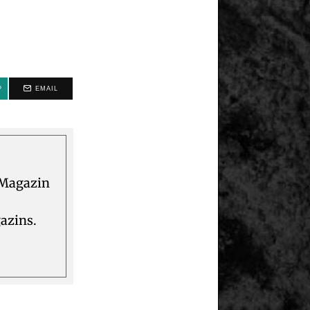
P
EMAIL
 Magazin
azins.