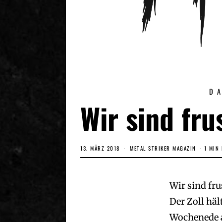
D
Wir sind fru
13. MÄRZ 2018
2
METAL STRIKER MAGAZIN
1 MIN
.
D
E
Z
Wir sind frus
E
M
Der Zoll häl
B
E
R
Wochenede a