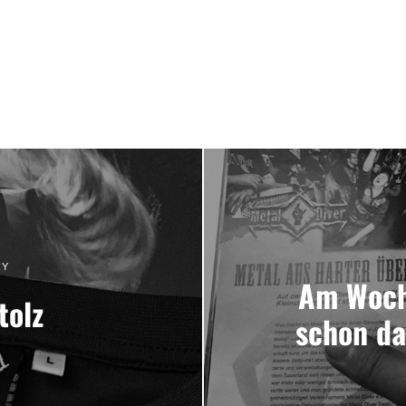
RY
Am Woc
tolz
schon da