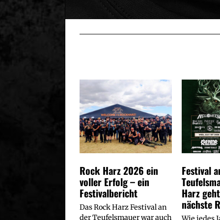
Rock Harz 2026 ein
Festival a
voller Erfolg – ein
Teufelsm
Festivalbericht
Harz geht
nächste 
Das Rock Harz Festival an
der Teufelsmauer war auch
Wie jedes 