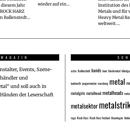
wieder auf ein…
n diesem Jahr
Institution des
s ROCK HARZ
Metals und für v
n Ballenstedt…
Heavy Metal B
weltweit.…
 MAGAZIN
SCH
nstalter, Events, Szene-
bands
astra
Ballenstedt
beer
blackmetal
blindg
lhändler und
metal
me
icedearth
jaegermeister
marsberg
al“ und soll auch in
metalheads
metalgirls
metalhead
metal
n Händen der Leserschaft
metalstri
metalsektor
rage
Rock Harz
Rock Harz Festival
thueringen
titels