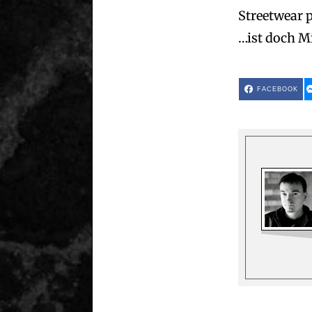
2
0
Streetwear 
2
0
…ist doch Mi
FACEBOOK