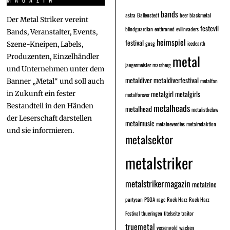
bands
astra
Ballenstedt
beer
blackmetal
Der Metal Striker vereint
festevil
blindguardian
enthroned
evilinvaders
Bands, Veranstalter, Events,
heimspiel
festival
gusg
icedearth
Szene-Kneipen, Labels,
metal
Produzenten, Einzelhändler
jaegermeister
marsberg
und Unternehmen unter dem
metaldiver
metaldiverfestival
metalfan
Banner „Metal“ und soll auch
metalgirl
metalgirls
in Zukunft ein fester
metalforever
Bestandteil in den Händen
metalheads
metalhead
metalisthelaw
der Leserschaft darstellen
metalmusic
metalneverdies
metalredaktion
und sie informieren.
metalsektor
metalstriker
metalstrikermagazin
metalzine
partysan
PSOA
rage
Rock Harz
Rock Harz
Festival
thueringen
titelseite
traitor
truemetal
versengold
wacken