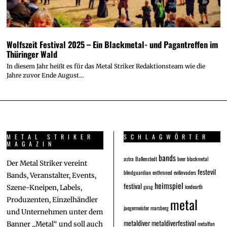
Wolfszeit Festival 2025 – Ein Blackmetal- und Pagantreffen im
Thüringer Wald
In diesem Jahr heißt es für das Metal Striker Redaktionsteam wie die
Jahre zuvor Ende August…
METAL STRIKER
SCHLAGWÖRTER
MAGAZIN
bands
astra
Ballenstedt
beer
blackmetal
Der Metal Striker vereint
festevil
blindguardian
enthroned
evilinvaders
Bands, Veranstalter, Events,
heimspiel
festival
gusg
icedearth
Szene-Kneipen, Labels,
metal
Produzenten, Einzelhändler
jaegermeister
marsberg
und Unternehmen unter dem
metaldiver
metaldiverfestival
metalfan
Banner „Metal“ und soll auch