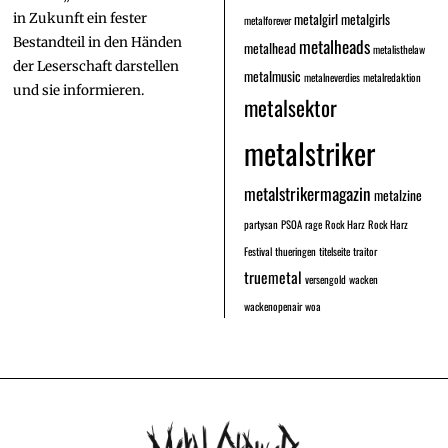
metalgirl
metalgirls
in Zukunft ein fester
metalforever
Bestandteil in den Händen
metalheads
metalhead
metalisthelaw
der Leserschaft darstellen
metalmusic
metalneverdies
metalredaktion
und sie informieren.
metalsektor
metalstriker
metalstrikermagazin
metalzine
partysan
PSOA
rage
Rock Harz
Rock Harz
Festival
thueringen
titelseite
traitor
truemetal
versengold
wacken
wackenopenair
woa