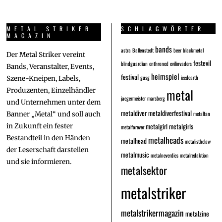
METAL STRIKER
SCHLAGWÖRTER
MAGAZIN
bands
astra
Ballenstedt
beer
blackmetal
Der Metal Striker vereint
festevil
blindguardian
enthroned
evilinvaders
Bands, Veranstalter, Events,
heimspiel
festival
gusg
icedearth
Szene-Kneipen, Labels,
metal
Produzenten, Einzelhändler
jaegermeister
marsberg
und Unternehmen unter dem
metaldiver
metaldiverfestival
metalfan
Banner „Metal“ und soll auch
metalgirl
metalgirls
in Zukunft ein fester
metalforever
Bestandteil in den Händen
metalheads
metalhead
metalisthelaw
der Leserschaft darstellen
metalmusic
metalneverdies
metalredaktion
und sie informieren.
metalsektor
metalstriker
metalstrikermagazin
metalzine