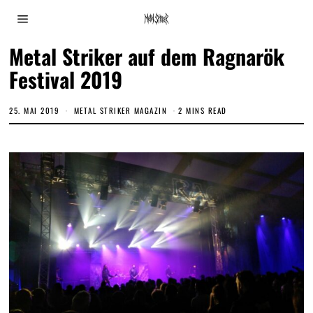
Metal Striker auf dem Ragnarök
Festival 2019
25. MAI 2019
2
METAL STRIKER MAGAZIN
2 MINS READ
.
D
E
Z
E
M
B
E
R
2
0
2
0