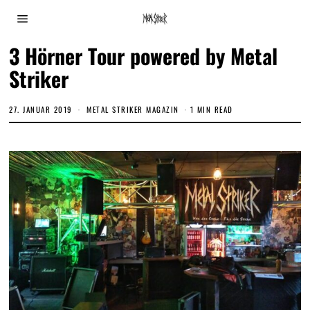
3 Hörner Tour powered by Metal
Striker
27. JANUAR 2019
2
METAL STRIKER MAGAZIN
1 MIN READ
.
D
E
Z
E
M
B
E
R
2
0
2
0