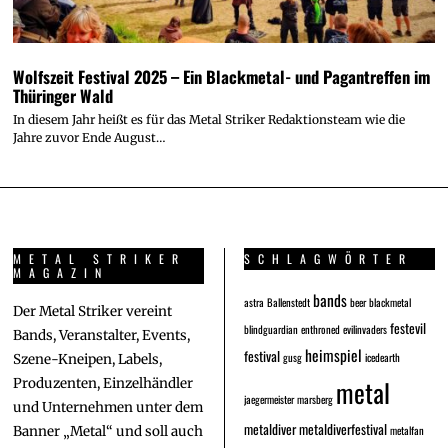
Wolfszeit Festival 2025 – Ein Blackmetal- und Pagantreffen im
Thüringer Wald
In diesem Jahr heißt es für das Metal Striker Redaktionsteam wie die
Jahre zuvor Ende August…
METAL STRIKER
SCHLAGWÖRTER
MAGAZIN
bands
astra
Ballenstedt
beer
blackmetal
Der Metal Striker vereint
festevil
blindguardian
enthroned
evilinvaders
Bands, Veranstalter, Events,
heimspiel
festival
gusg
icedearth
Szene-Kneipen, Labels,
metal
Produzenten, Einzelhändler
jaegermeister
marsberg
und Unternehmen unter dem
metaldiver
metaldiverfestival
metalfan
Banner „Metal“ und soll auch