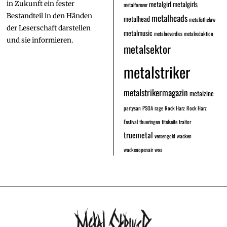
metalgirl
metalgirls
in Zukunft ein fester
metalforever
Bestandteil in den Händen
metalheads
metalhead
metalisthelaw
der Leserschaft darstellen
metalmusic
metalneverdies
metalredaktion
und sie informieren.
metalsektor
metalstriker
metalstrikermagazin
metalzine
partysan
PSOA
rage
Rock Harz
Rock Harz
Festival
thueringen
titelseite
traitor
truemetal
versengold
wacken
wackenopenair
woa