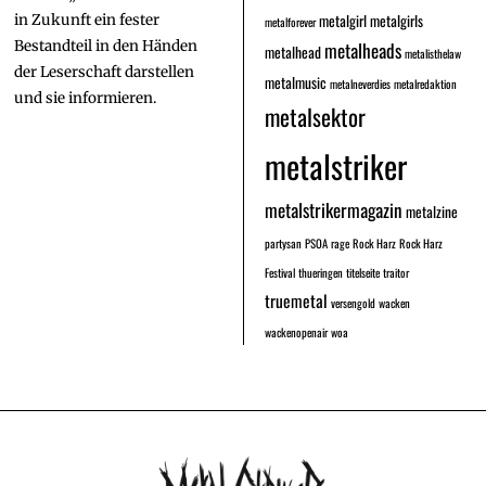
metalgirl
metalgirls
in Zukunft ein fester
metalforever
Bestandteil in den Händen
metalheads
metalhead
metalisthelaw
der Leserschaft darstellen
metalmusic
metalneverdies
metalredaktion
und sie informieren.
metalsektor
metalstriker
metalstrikermagazin
metalzine
partysan
PSOA
rage
Rock Harz
Rock Harz
Festival
thueringen
titelseite
traitor
truemetal
versengold
wacken
wackenopenair
woa