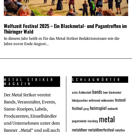
Wolfszeit Festival 2025 – Ein Blackmetal- und Pagantreffen im
Thüringer Wald
In diesem Jahr heißt es für das Metal Striker Redaktionsteam wie die
Jahre zuvor Ende August…
METAL STRIKER
SCHLAGWÖRTER
MAGAZIN
bands
astra
Ballenstedt
beer
blackmetal
Der Metal Striker vereint
festevil
blindguardian
enthroned
evilinvaders
Bands, Veranstalter, Events,
heimspiel
festival
gusg
icedearth
Szene-Kneipen, Labels,
metal
Produzenten, Einzelhändler
jaegermeister
marsberg
und Unternehmen unter dem
metaldiver
metaldiverfestival
metalfan
Banner „Metal“ und soll auch