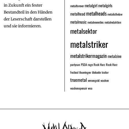
metalgirl
metalgirls
in Zukunft ein fester
metalforever
Bestandteil in den Händen
metalheads
metalhead
metalisthelaw
der Leserschaft darstellen
metalmusic
metalneverdies
metalredaktion
und sie informieren.
metalsektor
metalstriker
metalstrikermagazin
metalzine
partysan
PSOA
rage
Rock Harz
Rock Harz
Festival
thueringen
titelseite
traitor
truemetal
versengold
wacken
wackenopenair
woa