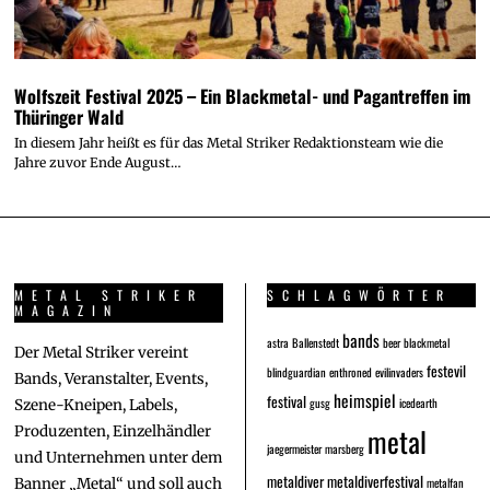
Wolfszeit Festival 2025 – Ein Blackmetal- und Pagantreffen im
Thüringer Wald
In diesem Jahr heißt es für das Metal Striker Redaktionsteam wie die
Jahre zuvor Ende August…
METAL STRIKER
SCHLAGWÖRTER
MAGAZIN
bands
astra
Ballenstedt
beer
blackmetal
Der Metal Striker vereint
festevil
blindguardian
enthroned
evilinvaders
Bands, Veranstalter, Events,
heimspiel
festival
gusg
icedearth
Szene-Kneipen, Labels,
metal
Produzenten, Einzelhändler
jaegermeister
marsberg
und Unternehmen unter dem
metaldiver
metaldiverfestival
metalfan
Banner „Metal“ und soll auch