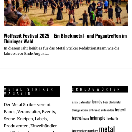
Wolfszeit Festival 2025 – Ein Blackmetal- und Pagantreffen im
Thüringer Wald
In diesem Jahr heißt es für das Metal Striker Redaktionsteam wie die
Jahre zuvor Ende August…
METAL STRIKER
SCHLAGWÖRTER
MAGAZIN
bands
astra
Ballenstedt
beer
blackmetal
Der Metal Striker vereint
festevil
blindguardian
enthroned
evilinvaders
Bands, Veranstalter, Events,
heimspiel
festival
gusg
icedearth
Szene-Kneipen, Labels,
metal
Produzenten, Einzelhändler
jaegermeister
marsberg