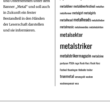
und Unternehmen unter dem
metaldiver
metaldiverfestival
metalfan
Banner „Metal“ und soll auch
metalgirl
metalgirls
in Zukunft ein fester
metalforever
Bestandteil in den Händen
metalheads
metalhead
metalisthelaw
der Leserschaft darstellen
metalmusic
metalneverdies
metalredaktion
und sie informieren.
metalsektor
metalstriker
metalstrikermagazin
metalzine
partysan
PSOA
rage
Rock Harz
Rock Harz
Festival
thueringen
titelseite
traitor
truemetal
versengold
wacken
wackenopenair
woa