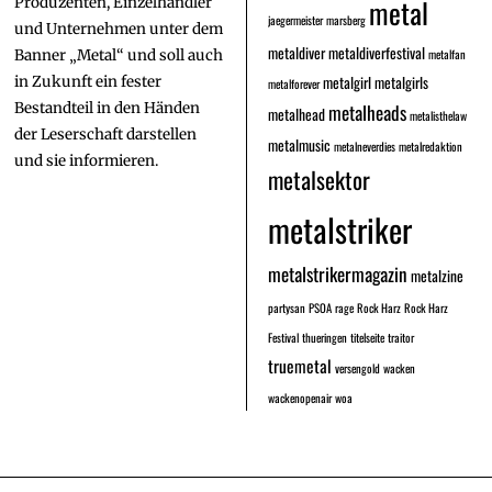
metal
Produzenten, Einzelhändler
jaegermeister
marsberg
und Unternehmen unter dem
metaldiver
metaldiverfestival
metalfan
Banner „Metal“ und soll auch
metalgirl
metalgirls
in Zukunft ein fester
metalforever
Bestandteil in den Händen
metalheads
metalhead
metalisthelaw
der Leserschaft darstellen
metalmusic
metalneverdies
metalredaktion
und sie informieren.
metalsektor
metalstriker
metalstrikermagazin
metalzine
partysan
PSOA
rage
Rock Harz
Rock Harz
Festival
thueringen
titelseite
traitor
truemetal
versengold
wacken
wackenopenair
woa