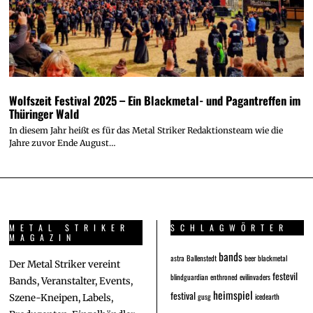
Wolfszeit Festival 2025 – Ein Blackmetal- und Pagantreffen im
Thüringer Wald
In diesem Jahr heißt es für das Metal Striker Redaktionsteam wie die
Jahre zuvor Ende August…
METAL STRIKER
SCHLAGWÖRTER
MAGAZIN
bands
astra
Ballenstedt
beer
blackmetal
Der Metal Striker vereint
festevil
blindguardian
enthroned
evilinvaders
Bands, Veranstalter, Events,
heimspiel
festival
gusg
icedearth
Szene-Kneipen, Labels,