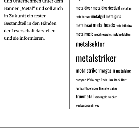
und Unternehmen unter dem
metaldiver
metaldiverfestival
metalfan
Banner „Metal“ und soll auch
metalgirl
metalgirls
in Zukunft ein fester
metalforever
Bestandteil in den Händen
metalheads
metalhead
metalisthelaw
der Leserschaft darstellen
metalmusic
metalneverdies
metalredaktion
und sie informieren.
metalsektor
metalstriker
metalstrikermagazin
metalzine
partysan
PSOA
rage
Rock Harz
Rock Harz
Festival
thueringen
titelseite
traitor
truemetal
versengold
wacken
wackenopenair
woa