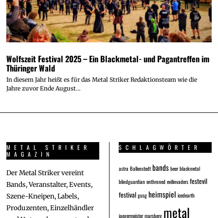
Wolfszeit Festival 2025 – Ein Blackmetal- und Pagantreffen im
Thüringer Wald
In diesem Jahr heißt es für das Metal Striker Redaktionsteam wie die
Jahre zuvor Ende August…
METAL STRIKER
SCHLAGWÖRTER
MAGAZIN
bands
astra
Ballenstedt
beer
blackmetal
Der Metal Striker vereint
festevil
blindguardian
enthroned
evilinvaders
Bands, Veranstalter, Events,
heimspiel
festival
gusg
icedearth
Szene-Kneipen, Labels,
metal
Produzenten, Einzelhändler
jaegermeister
marsberg