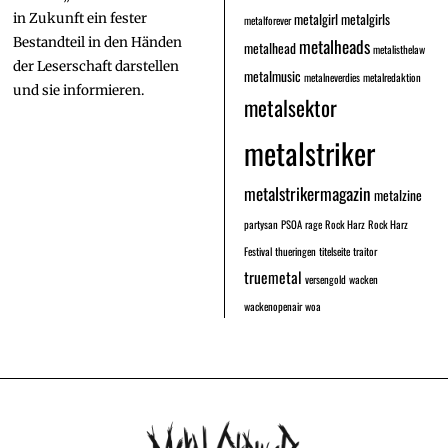
metalgirl
metalgirls
in Zukunft ein fester
metalforever
Bestandteil in den Händen
metalheads
metalhead
metalisthelaw
der Leserschaft darstellen
metalmusic
metalneverdies
metalredaktion
und sie informieren.
metalsektor
metalstriker
metalstrikermagazin
metalzine
partysan
PSOA
rage
Rock Harz
Rock Harz
Festival
thueringen
titelseite
traitor
truemetal
versengold
wacken
wackenopenair
woa