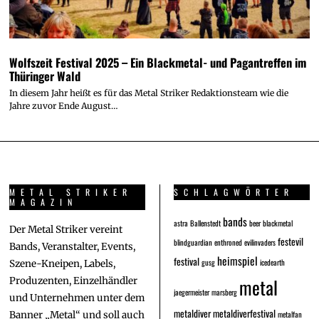
Wolfszeit Festival 2025 – Ein Blackmetal- und Pagantreffen im
Thüringer Wald
In diesem Jahr heißt es für das Metal Striker Redaktionsteam wie die
Jahre zuvor Ende August…
METAL STRIKER
SCHLAGWÖRTER
MAGAZIN
bands
astra
Ballenstedt
beer
blackmetal
Der Metal Striker vereint
festevil
blindguardian
enthroned
evilinvaders
Bands, Veranstalter, Events,
heimspiel
festival
gusg
icedearth
Szene-Kneipen, Labels,
metal
Produzenten, Einzelhändler
jaegermeister
marsberg
und Unternehmen unter dem
metaldiver
metaldiverfestival
metalfan
Banner „Metal“ und soll auch