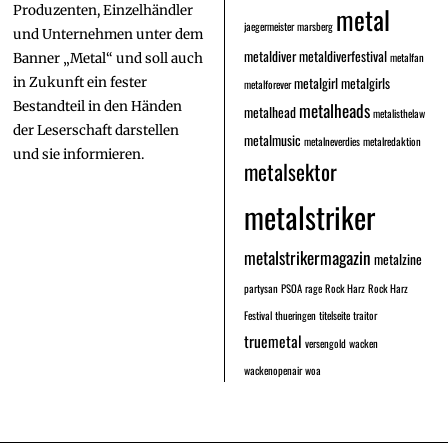
metal
Produzenten, Einzelhändler
jaegermeister
marsberg
und Unternehmen unter dem
metaldiver
metaldiverfestival
metalfan
Banner „Metal“ und soll auch
metalgirl
metalgirls
in Zukunft ein fester
metalforever
Bestandteil in den Händen
metalheads
metalhead
metalisthelaw
der Leserschaft darstellen
metalmusic
metalneverdies
metalredaktion
und sie informieren.
metalsektor
metalstriker
metalstrikermagazin
metalzine
partysan
PSOA
rage
Rock Harz
Rock Harz
Festival
thueringen
titelseite
traitor
truemetal
versengold
wacken
wackenopenair
woa