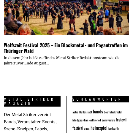
Wolfszeit Festival 2025 – Ein Blackmetal- und Pagantreffen im
Thüringer Wald
In diesem Jahr heißt es für das Metal Striker Redaktionsteam wie die
Jahre zuvor Ende August…
METAL STRIKER
SCHLAGWÖRTER
MAGAZIN
bands
astra
Ballenstedt
beer
blackmetal
Der Metal Striker vereint
festevil
blindguardian
enthroned
evilinvaders
Bands, Veranstalter, Events,
heimspiel
festival
gusg
icedearth
Szene-Kneipen, Labels,