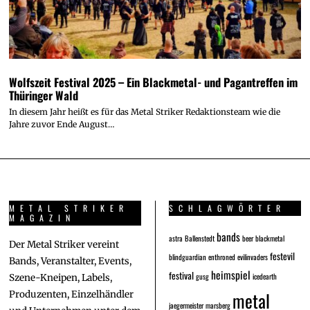
Wolfszeit Festival 2025 – Ein Blackmetal- und Pagantreffen im
Thüringer Wald
In diesem Jahr heißt es für das Metal Striker Redaktionsteam wie die
Jahre zuvor Ende August…
METAL STRIKER
SCHLAGWÖRTER
MAGAZIN
bands
astra
Ballenstedt
beer
blackmetal
Der Metal Striker vereint
festevil
blindguardian
enthroned
evilinvaders
Bands, Veranstalter, Events,
heimspiel
festival
gusg
icedearth
Szene-Kneipen, Labels,
metal
Produzenten, Einzelhändler
jaegermeister
marsberg