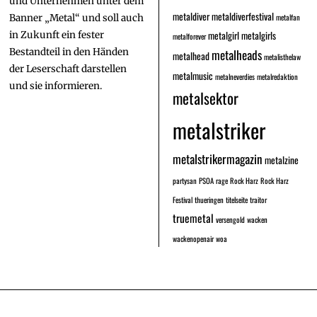
und Unternehmen unter dem
metaldiver
metaldiverfestival
metalfan
Banner „Metal“ und soll auch
metalgirl
metalgirls
in Zukunft ein fester
metalforever
Bestandteil in den Händen
metalheads
metalhead
metalisthelaw
der Leserschaft darstellen
metalmusic
metalneverdies
metalredaktion
und sie informieren.
metalsektor
metalstriker
metalstrikermagazin
metalzine
partysan
PSOA
rage
Rock Harz
Rock Harz
Festival
thueringen
titelseite
traitor
truemetal
versengold
wacken
wackenopenair
woa