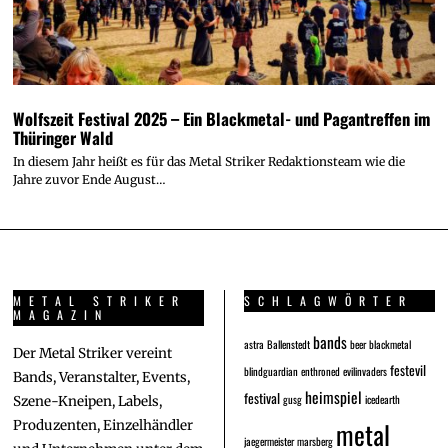
Wolfszeit Festival 2025 – Ein Blackmetal- und Pagantreffen im
Thüringer Wald
In diesem Jahr heißt es für das Metal Striker Redaktionsteam wie die
Jahre zuvor Ende August…
METAL STRIKER
SCHLAGWÖRTER
MAGAZIN
bands
astra
Ballenstedt
beer
blackmetal
Der Metal Striker vereint
festevil
blindguardian
enthroned
evilinvaders
Bands, Veranstalter, Events,
heimspiel
festival
gusg
icedearth
Szene-Kneipen, Labels,
metal
Produzenten, Einzelhändler
jaegermeister
marsberg