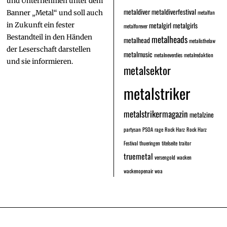
und Unternehmen unter dem
metaldiver
metaldiverfestival
metalfan
Banner „Metal“ und soll auch
metalgirl
metalgirls
in Zukunft ein fester
metalforever
Bestandteil in den Händen
metalheads
metalhead
metalisthelaw
der Leserschaft darstellen
metalmusic
metalneverdies
metalredaktion
und sie informieren.
metalsektor
metalstriker
metalstrikermagazin
metalzine
partysan
PSOA
rage
Rock Harz
Rock Harz
Festival
thueringen
titelseite
traitor
truemetal
versengold
wacken
wackenopenair
woa