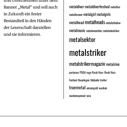
und Unternehmen unter dem
metaldiver
metaldiverfestival
metalfan
Banner „Metal“ und soll auch
metalgirl
metalgirls
in Zukunft ein fester
metalforever
Bestandteil in den Händen
metalheads
metalhead
metalisthelaw
der Leserschaft darstellen
metalmusic
metalneverdies
metalredaktion
und sie informieren.
metalsektor
metalstriker
metalstrikermagazin
metalzine
partysan
PSOA
rage
Rock Harz
Rock Harz
Festival
thueringen
titelseite
traitor
truemetal
versengold
wacken
wackenopenair
woa