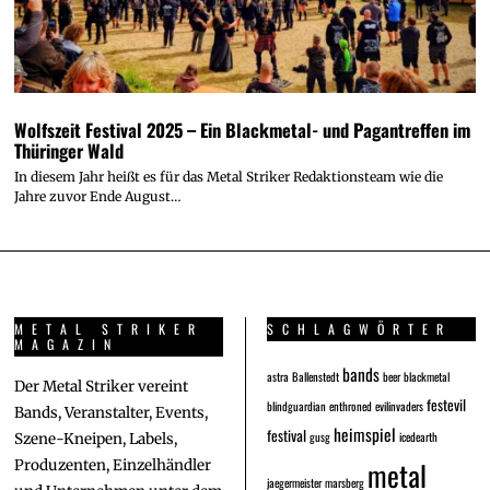
Wolfszeit Festival 2025 – Ein Blackmetal- und Pagantreffen im
Thüringer Wald
In diesem Jahr heißt es für das Metal Striker Redaktionsteam wie die
Jahre zuvor Ende August…
METAL STRIKER
SCHLAGWÖRTER
MAGAZIN
bands
astra
Ballenstedt
beer
blackmetal
Der Metal Striker vereint
festevil
blindguardian
enthroned
evilinvaders
Bands, Veranstalter, Events,
heimspiel
festival
gusg
icedearth
Szene-Kneipen, Labels,
metal
Produzenten, Einzelhändler
jaegermeister
marsberg