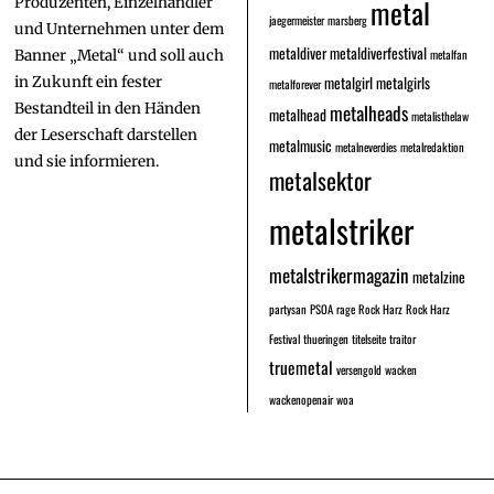
metal
Produzenten, Einzelhändler
jaegermeister
marsberg
und Unternehmen unter dem
metaldiver
metaldiverfestival
metalfan
Banner „Metal“ und soll auch
metalgirl
metalgirls
in Zukunft ein fester
metalforever
Bestandteil in den Händen
metalheads
metalhead
metalisthelaw
der Leserschaft darstellen
metalmusic
metalneverdies
metalredaktion
und sie informieren.
metalsektor
metalstriker
metalstrikermagazin
metalzine
partysan
PSOA
rage
Rock Harz
Rock Harz
Festival
thueringen
titelseite
traitor
truemetal
versengold
wacken
wackenopenair
woa