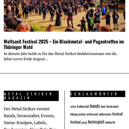
Wolfszeit Festival 2025 – Ein Blackmetal- und Pagantreffen im
Thüringer Wald
In diesem Jahr heißt es für das Metal Striker Redaktionsteam wie die
Jahre zuvor Ende August…
METAL STRIKER
SCHLAGWÖRTER
MAGAZIN
bands
astra
Ballenstedt
beer
blackmetal
Der Metal Striker vereint
festevil
blindguardian
enthroned
evilinvaders
Bands, Veranstalter, Events,
heimspiel
festival
gusg
icedearth
Szene-Kneipen, Labels,