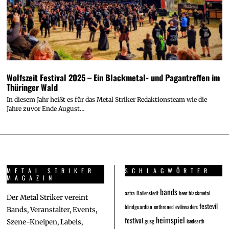
Wolfszeit Festival 2025 – Ein Blackmetal- und Pagantreffen im
Thüringer Wald
In diesem Jahr heißt es für das Metal Striker Redaktionsteam wie die
Jahre zuvor Ende August…
METAL STRIKER
SCHLAGWÖRTER
MAGAZIN
bands
astra
Ballenstedt
beer
blackmetal
Der Metal Striker vereint
festevil
blindguardian
enthroned
evilinvaders
Bands, Veranstalter, Events,
heimspiel
festival
gusg
icedearth
Szene-Kneipen, Labels,