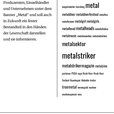
metal
Produzenten, Einzelhändler
jaegermeister
marsberg
und Unternehmen unter dem
metaldiver
metaldiverfestival
metalfan
Banner „Metal“ und soll auch
metalgirl
metalgirls
in Zukunft ein fester
metalforever
Bestandteil in den Händen
metalheads
metalhead
metalisthelaw
der Leserschaft darstellen
metalmusic
metalneverdies
metalredaktion
und sie informieren.
metalsektor
metalstriker
metalstrikermagazin
metalzine
partysan
PSOA
rage
Rock Harz
Rock Harz
Festival
thueringen
titelseite
traitor
truemetal
versengold
wacken
wackenopenair
woa