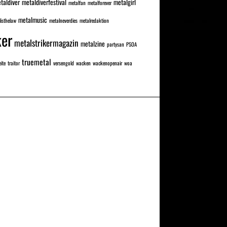
taldiver
metaldiverfestival
metalgirl
metalfan
metalforever
metalmusic
isthelaw
metalneverdies
metalredaktion
ker
metalstrikermagazin
metalzine
partysan
PSOA
truemetal
eite
traitor
versengold
wacken
wackenopenair
woa