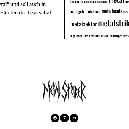
me
icedearth
jaegermeister
marsberg
al“ und soll auch in
metalheads
metalgirls
metalhead
metal
n Händen der Leserschaft
metalstri
metalsektor
rage
Rock Harz
Rock Harz Festival
thueringen
titels