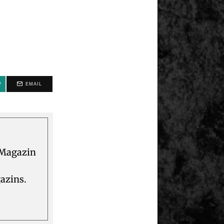
P
EMAIL
 Magazin
azins.