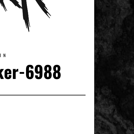
IN
ker-6988