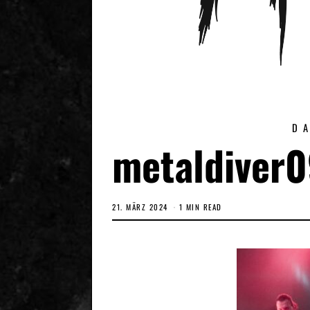
D
metaldiver
21. MÄRZ 2024
1 MIN READ