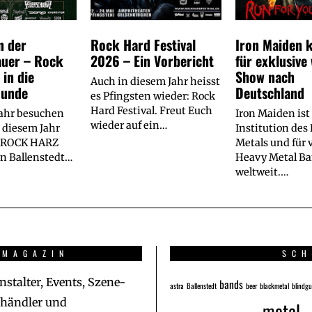
n der
Rock Hard Festival
Iron Maiden
auer – Rock
2026 – Ein Vorbericht
für exklusive
 in die
Show nach
Auch in diesem Jahr heisst
Runde
Deutschland
es Pfingsten wieder: Rock
Hard Festival. Freut Euch
Jahr besuchen
Iron Maiden ist
wieder auf ein…
n diesem Jahr
Institution des
s ROCK HARZ
Metals und für v
n Ballenstedt…
Heavy Metal B
weltweit.…
 MAGAZIN
SCH
nstalter, Events, Szene-
bands
astra
Ballenstedt
beer
blackmetal
blindg
lhändler und
metal