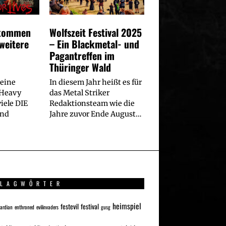
 kommen
Wolfszeit Festival 2025
 weitere
– Ein Blackmetal- und
Pagantreffen im
Thüringer Wald
 eine
In diesem Jahr heißt es für
 Heavy
das Metal Striker
iele DIE
Redaktionsteam wie die
and
Jahre zuvor Ende August…
LAGWÖRTER
heimspiel
festevil
festival
uardian
enthroned
evilinvaders
gusg