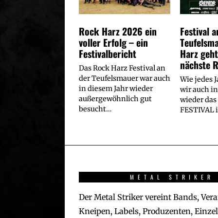
Rock Harz 2026 ein
Festival a
voller Erfolg – ein
Teufelsm
Festivalbericht
Harz geht
nächste 
Das Rock Harz Festival an
der Teufelsmauer war auch
Wie jedes 
in diesem Jahr wieder
wir auch i
außergewöhnlich gut
wieder da
besucht…
FESTIVAL i
METAL STRIKER
Der Metal Striker vereint Bands, Vera
Kneipen, Labels, Produzenten, Einze