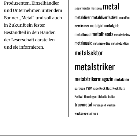
metal
Produzenten, Einzelhändler
jaegermeister
marsberg
und Unternehmen unter dem
metaldiver
metaldiverfestival
metalfan
Banner „Metal“ und soll auch
metalgirl
metalgirls
in Zukunft ein fester
metalforever
Bestandteil in den Händen
metalheads
metalhead
metalisthelaw
der Leserschaft darstellen
metalmusic
metalneverdies
metalredaktion
und sie informieren.
metalsektor
metalstriker
metalstrikermagazin
metalzine
partysan
PSOA
rage
Rock Harz
Rock Harz
Festival
thueringen
titelseite
traitor
truemetal
versengold
wacken
wackenopenair
woa