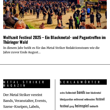
Wolfszeit Festival 2025 – Ein Blackmetal- und Pagantreffen im
Thüringer Wald
In diesem Jahr heißt es für das Metal Striker Redaktionsteam wie die
Jahre zuvor Ende August…
METAL STRIKER
SCHLAGWÖRTER
MAGAZIN
bands
astra
Ballenstedt
beer
blackmetal
Der Metal Striker vereint
festevil
blindguardian
enthroned
evilinvaders
Bands, Veranstalter, Events,
heimspiel
festival
gusg
icedearth
Szene-Kneipen, Labels,