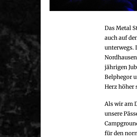
Das Metal S
auch auf de
unterwegs. 
Nordhausen 
jährigen Jub
Belphegor u
Herz höher s
Als wir am 
unsere Päss
Campground.
für den nor