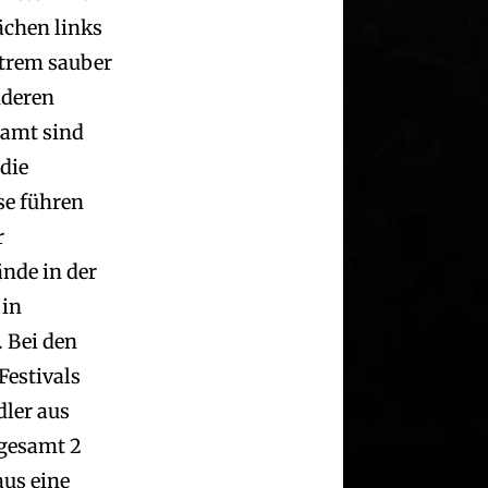
ächen links
xtrem sauber
nderen
samt sind
die
ese führen
r
ände in der
 in
 Bei den
Festivals
dler aus
sgesamt 2
us eine