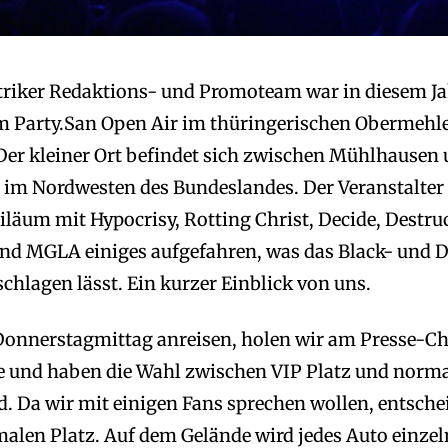
triker Redaktions- und Promoteam war in diesem Ja
m Party.San Open Air im thüringerischen Obermehl
Der kleiner Ort befindet sich zwischen Mühlhausen
im Nordwesten des Bundeslandes. Der Veranstalter 
iläum mit Hypocrisy, Rotting Christ, Decide, Destru
nd MGLA einiges aufgefahren, was das Black- und 
chlagen lässt. Ein kurzer Einblick von uns.
Donnerstagmittag anreisen, holen wir am Presse-C
e und haben die Wahl zwischen VIP Platz und norm
 Da wir mit einigen Fans sprechen wollen, entsche
malen Platz. Auf dem Gelände wird jedes Auto einzel