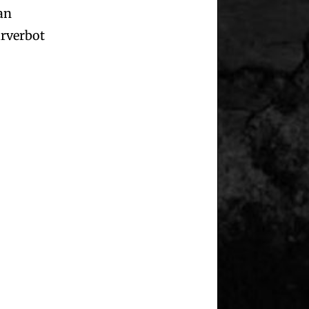
an
arverbot