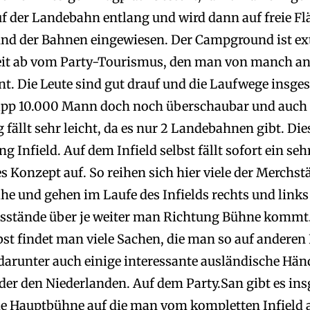
f der Landebahn entlang und wird dann auf freie Fl
und der Bahnen eingewiesen. Der Campground ist e
it ab vom Party-Tourismus, den man von manch a
nt. Die Leute sind gut drauf und die Laufwege insge
app 10.000 Mann doch noch überschaubar und auch 
 fällt sehr leicht, da es nur 2 Landebahnen gibt. Di
g Infield. Auf dem Infield selbst fällt sofort ein seh
 Konzept auf. So reihen sich hier viele der Merchst
he und gehen im Laufe des Infields rechts und links
sstände über je weiter man Richtung Bühne kommt.
st findet man viele Sachen, die man so auf anderen 
 darunter auch einige interessante ausländische Hän
er den Niederlanden. Auf dem Party.San gibt es in
e Hauptbühne auf die man vom kompletten Infield a