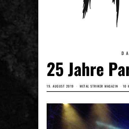
D
25 Jahre Pa
19. AUGUST 2019
3
METAL STRIKER MAGAZIN
10 
.
D
E
Z
E
M
B
E
R