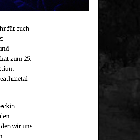
hr für euch
er
 und
hat zum 25.
ction,
Deathmetal
heckin
alen
iden wir uns
n