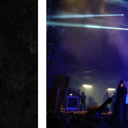
2
0
2
0