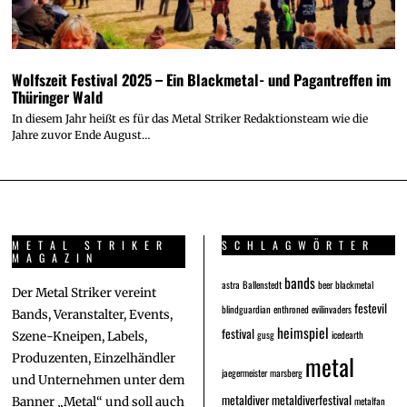
Wolfszeit Festival 2025 – Ein Blackmetal- und Pagantreffen im
Thüringer Wald
In diesem Jahr heißt es für das Metal Striker Redaktionsteam wie die
Jahre zuvor Ende August…
METAL STRIKER
SCHLAGWÖRTER
MAGAZIN
bands
astra
Ballenstedt
beer
blackmetal
Der Metal Striker vereint
festevil
blindguardian
enthroned
evilinvaders
Bands, Veranstalter, Events,
heimspiel
festival
gusg
icedearth
Szene-Kneipen, Labels,
metal
Produzenten, Einzelhändler
jaegermeister
marsberg
und Unternehmen unter dem
metaldiver
metaldiverfestival
metalfan
Banner „Metal“ und soll auch