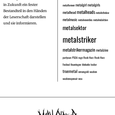
metalgirl
metalgirls
in Zukunft ein fester
metalforever
Bestandteil in den Händen
metalheads
metalhead
metalisthelaw
der Leserschaft darstellen
metalmusic
metalneverdies
metalredaktion
und sie informieren.
metalsektor
metalstriker
metalstrikermagazin
metalzine
partysan
PSOA
rage
Rock Harz
Rock Harz
Festival
thueringen
titelseite
traitor
truemetal
versengold
wacken
wackenopenair
woa